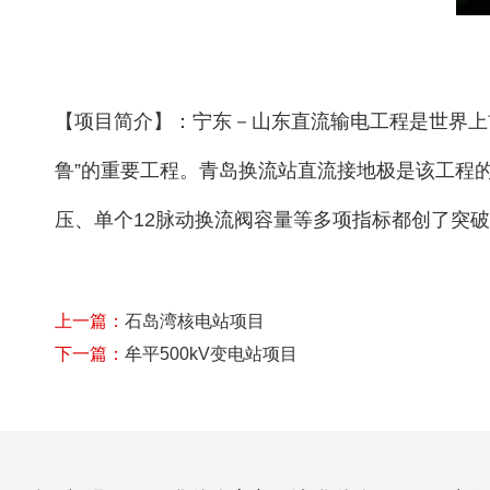
【项目简介】：宁东－山东直流输电工程是世界上
鲁”的重要工程。青岛换流站直流接地极是该工程
压、单个12脉动换流阀容量等多项指标都创了突
上一篇：
石岛湾核电站项目
下一篇：
牟平500kV变电站项目