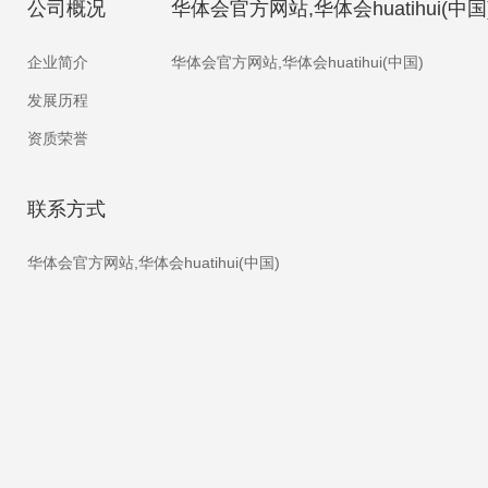
公司概况
华体会官方网站,华体会huatihui(中国
企业简介
华体会官方网站,华体会huatihui(中国)
发展历程
资质荣誉
联系方式
华体会官方网站,华体会huatihui(中国)