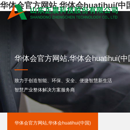
华体会官方网站,华体会huatihui(中
华体会官方网站,华体会huatihui(中
致力于创造智能、环保、安全、便捷智慧新生活
智慧产业整体解决方案服务商
华体会官方网站,华体会huatihui(中国)