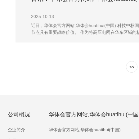
2025-10-13
近日，华体会官方网站,华体会huatihui(中国) 科
节点具有重要战略价值。 作为特高压电网在华东区域的核心
<<
公司概况
华体会官方网站,华体会huatihui(中国
企业简介
华体会官方网站,华体会huatihui(中国)