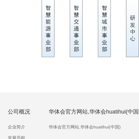
公司概况
华体会官方网站,华体会huatihui(中国
企业简介
华体会官方网站,华体会huatihui(中国)
发展历程